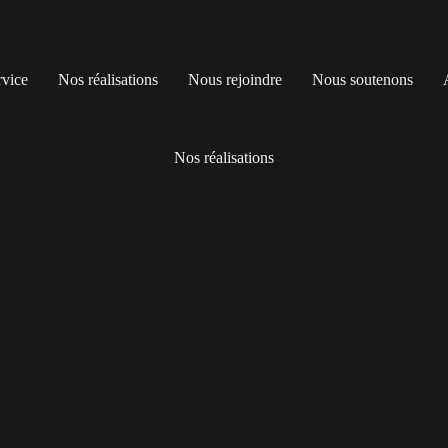
rvice
Nos réalisations
Nous rejoindre
Nous soutenons
Nos réalisations