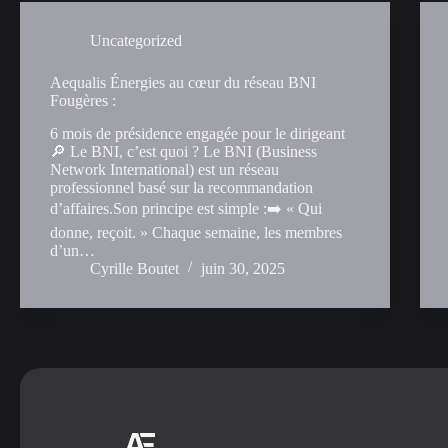
Uncategorized
Aequalis Énergies au cœur du réseau BNI
Fougères :
6 mois de présidence engagée pour le dirigeant
🔎 Le BNI, c’est quoi ? Le BNI (Business
Network International) est un réseau
professionnel basé sur la recommandation
d’affaires.Son principe est simple :➡️ « Qui
donne, reçoit. » Chaque semaine, les membres
d’un…
Cyrille Boutet
juin 30, 2025